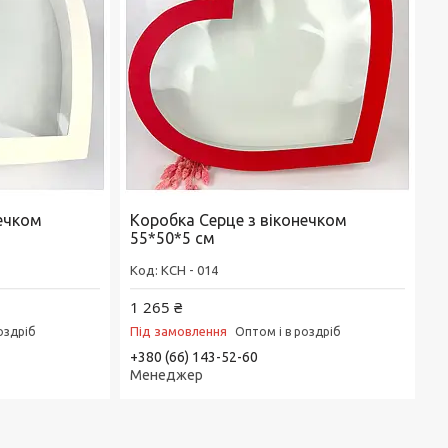
нечком
Коробка Серце з віконечком
55*50*5 см
КСН - 014
1 265 ₴
Під замовлення
оздріб
Оптом і в роздріб
+380 (66) 143-52-60
Менеджер