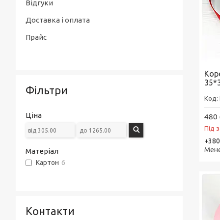
Відгуки
Доставка і оплата
Прайс
Кор
35*
Фільтри
Ціна
480 
Під 
+380
Мен
Матеріал
Картон
6
Контакти