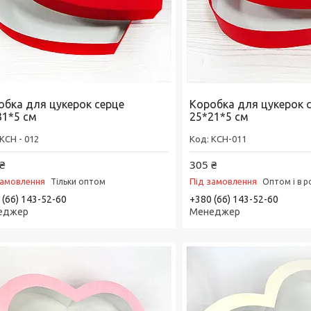
обка для цукерок серце
Коробка для цукерок 
31*5 см
25*21*5 см
КСН - 012
КСН-011
₴
305 ₴
замовлення
Під замовлення
Тільки оптом
Оптом і в р
 (66) 143-52-60
+380 (66) 143-52-60
еджер
Менеджер