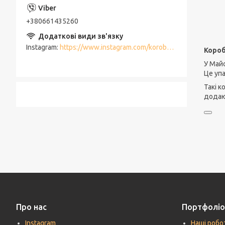
+380661435260
Instagram
https://www.instagram.com/korobki_meriam/
Короб
У Майс
Це упа
Такі к
додаю
Про нас
Портфоліо
Instagram
Наші робо