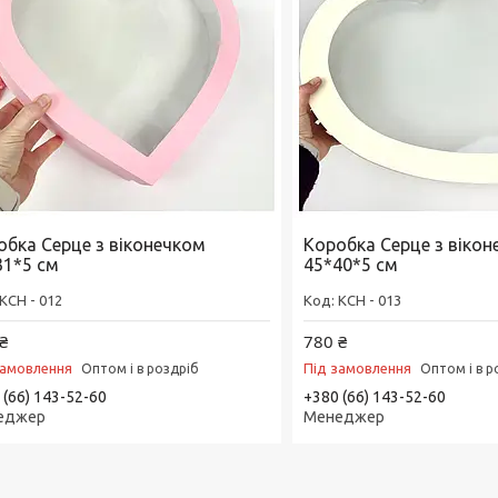
обка Серце з віконечком
Коробка Серце з віко
31*5 см
45*40*5 см
КСН - 012
КСН - 013
₴
780 ₴
замовлення
Під замовлення
Оптом і в роздріб
Оптом і в р
 (66) 143-52-60
+380 (66) 143-52-60
еджер
Менеджер