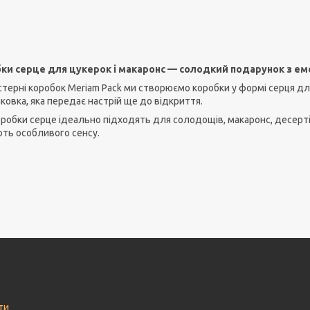
ки серце для цукерок і макаронс — солодкий подарунок з е
терні коробок Meriam Pack ми створюємо коробки у формі серця для
ковка, яка передає настрій ще до відкриття.
оробки серце ідеально підходять для солодощів, макаронс, десерті
ть особливого сенсу.
ти