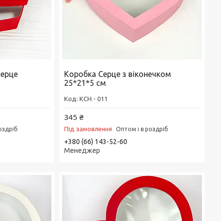
серце
Коробка Серце з віконечком
25*21*5 см
КСН - 011
345 ₴
Під замовлення
оздріб
Оптом і в роздріб
+380 (66) 143-52-60
Менеджер