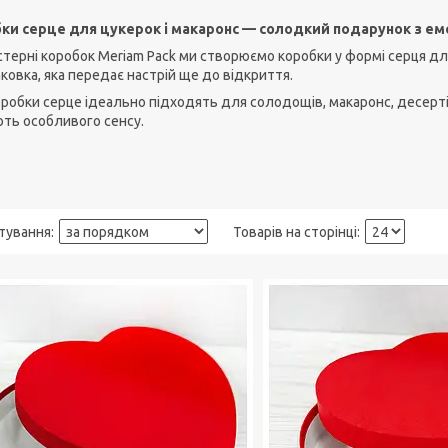
ки серце для цукерок і макаронс — солодкий подарунок з е
терні коробок Meriam Pack ми створюємо коробки у формі серця для
ковка, яка передає настрій ще до відкриття.
оробки серце ідеально підходять для солодощів, макаронс, десерті
ть особливого сенсу.