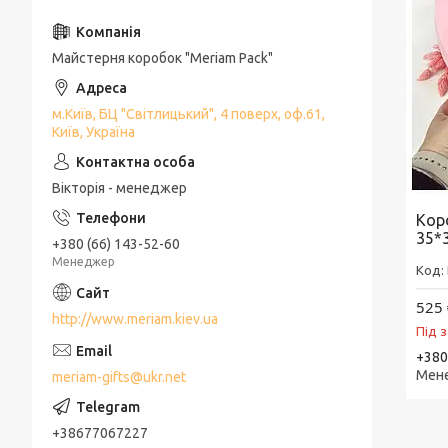
Майстерня коробок "Meriam Pack"
м.Київ, БЦ "Світлицький", 4 поверх, оф.61,
Київ, Україна
Вікторія - менеджер
Кор
35*
+380 (66) 143-52-60
Менеджер
525 
http://www.meriam.kiev.ua
Під 
+380
Мен
meriam-gifts@ukr.net
+38677067227