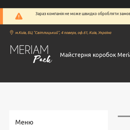
Зараз компанія не може швидко обробляти замовл
м.Київ, БЦ "Світлицький", 4 поверх, оф.61, Київ, Україна
Майстерня коробок Meri