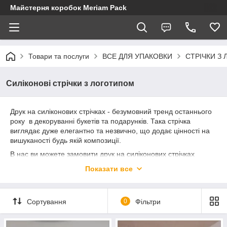
Майстерня коробок Meriam Pack
Товари та послуги
ВСЕ ДЛЯ УПАКОВКИ
СТРІЧКИ З
Силіконові стрічки з логотипом
Друк на силіконових стрічках - безумовний тренд останнього
року в декоруванні букетів та подарунків. Така стрічка
виглядає дуже елегантно та незвично, що додає цінності на
вишуканості будь якій композиції.
В нас ви можете замовити друк на силіконових стрічках
шириною 15мм та 25 мм. Колір друку - золото, срібло,
Показати все
чорний.
Сортування
0
Фільтри