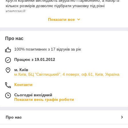
Круглі корзинки виглядають акуратно і гармонійно, а набір із
кількох розмірів дозволяє підібрати упаковку під різні
композиції.
Такі набори зручно використовувати для:
Показати все
— квіткових композицій
— подарункових наборів
— оформлення святкових подарунків
Про нас
— декору і солодощів
У нашому асортименті:
100% позитивних з 17 відгуків за рік
— набори круглих корзинок для квітів
— корзинки різних розмірів
Працює з 19.01.2012
— подарункова упаковка для композицій
м. Київ
— корзинки з ручками
м.Київ, БЦ "Світлицький", 4 поверх, оф.61, Київ, Україна
— набори для квітів і подарунків
Переваги наборів:
Контакти
— єдиний стиль упаковки
— різні розміри для зручності
Сьогодні вихідний
— гарний вигляд композицій
Показати весь графік роботи
— універсальність для різних подій
Такі набори підходять для:
Про нас
— подарунків близьким
— свят і важливих подій