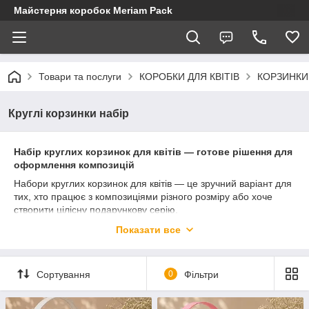
Майстерня коробок Meriam Pack
Товари та послуги
КОРОБКИ ДЛЯ КВІТІВ
КОРЗИНКИ 
Круглі корзинки набір
Набір круглих корзинок для квітів — готове рішення для
оформлення композицій
Набори круглих корзинок для квітів — це зручний варіант для
тих, хто працює з композиціями різного розміру або хоче
створити цілісну подарункову серію.
У Майстерні коробок Meriam Pack ви можете купити набір
Показати все
круглих корзинок для квітів в Україні — для букетів,
подарункових наборів і святкових композицій.
Сортування
0
Фільтри