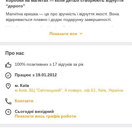
Коробки на магнітах — коли деталі створюють відчуття
“дорого”
Магнітна кришка — це про зручність і відчуття якості. Вона
відкривається плавно і додає подарунку завершеності.
У Майстерні коробок Meriam Pack ми створюємо коробки на
магнітах, які підходять для різних форматів подарунків і
Показати все
бізнес-завдань.
У нашому асортименті:
— коробки на магнітах для подарунків
Про нас
— коробки для подарункових наборів
— коробки для косметики і аксесуарів
100% позитивних з 17 відгуків за рік
— коробки для корпоративних подарунків
— коробки з логотипом і брендована упаковка
Працює з 19.01.2012
— преміальні подарункові коробки
м. Київ
Ми приділяємо увагу деталям: щільності матеріалу, як
м.Київ, БЦ "Світлицький", 4 поверх, оф.61, Київ, Україна
працює магніт, як виглядає коробка при відкритті. Саме це
створює відчуття цілісного продукту.
Контакти
Такі коробки особливо підходять для:
Сьогодні вихідний
— подарункових наборів
Показати весь графік роботи
— преміальних подарунків
— брендів і інтернет-магазинів
— корпоративних клієнтів