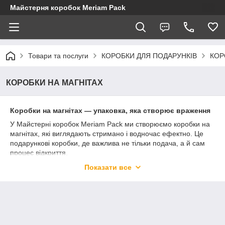
Майстерня коробок Meriam Pack
Товари та послуги
КОРОБКИ ДЛЯ ПОДАРУНКІВ
КОР
КОРОБКИ НА МАГНІТАХ
Коробки на магнітах — упаковка, яка створює враження
У Майстерні коробок Meriam Pack ми створюємо коробки на
магнітах, які виглядають стримано і водночас ефектно. Це
подарункові коробки, де важлива не тільки подача, а й сам
процес відкриття.
Такі коробки для подарунків підходять для подарункових
Показати все
наборів, косметики, аксесуарів і корпоративних подарунків.
Вони одразу задають відчуття акуратності і продуманості.