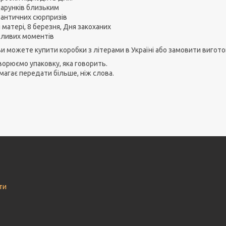
арунків близьким
античних сюрпризів
матері, 8 березня, Дня закоханих
ливих моментів
ви можете купити коробки з літерами в Україні або замовити вигот
ворюємо упаковку, яка говорить.
магає передати більше, ніж слова.
ти