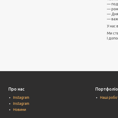
— под
— ром
— Дня 
— важ
У нас 
Ми ст
І допо
Про нас
Портфоліо
Instagram
Наші робо
Instagram
Новини