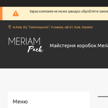
Зараз компанія не може швидко обробляти замовл
м.Київ, БЦ "Світлицький", 4 поверх, оф.61, Київ, Україна
Майстерня коробок Meri