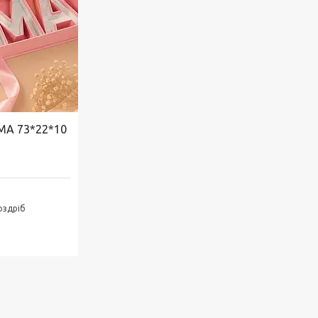
МА 73*22*10
оздріб