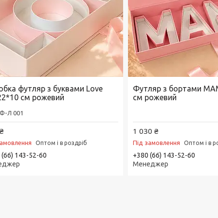
обка футляр з буквами Love
Футляр з бортами МА
22*10 см рожевий
см рожевий
Ф-Л 001
₴
1 030 ₴
замовлення
Під замовлення
Оптом і в роздріб
Оптом і в р
 (66) 143-52-60
+380 (66) 143-52-60
еджер
Менеджер