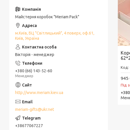
Майстерня коробок "Meriam Pack"
м.Київ, БЦ "Світлицький", 4 поверх, оф.61,
Київ, Україна
Кор
Вікторія - менеджер
62*
+380 (66) 143-52-60
Менеджер
945 
Під 
http://www.meriam.kiev.ua
+380
Мен
meriam-gifts@ukr.net
+38677067227