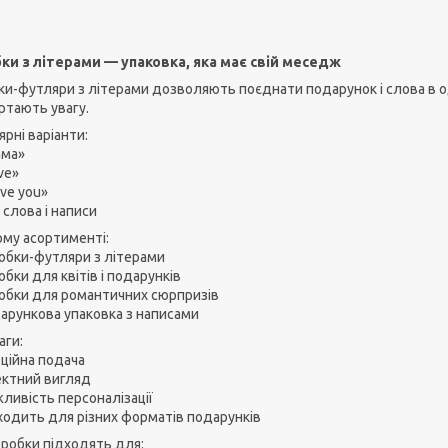
ки з літерами — упаковка, яка має свій меседж
ки-футляри з літерами дозволяють поєднати подарунок і слова в о
ртають увагу.
рні варіанти:
ма»
ve»
ove you»
 слова і написи
ому асортименті:
обки-футляри з літерами
бки для квітів і подарунків
обки для романтичних сюрпризів
арункова упаковка з написами
аги:
ційна подача
ктний вигляд
ливість персоналізації
ходить для різних форматів подарунків
оробки підходять для: