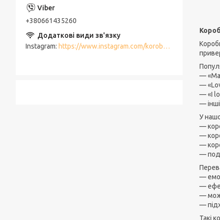
+380661435260
Короб
Короб
Instagram
https://www.instagram.com/korobki_meriam/
приве
Популя
— «Ма
— «Lo
— «I l
— інші
У наш
— кор
— коро
— кор
— под
Перев
— емо
— ефе
— мож
— під
Такі к