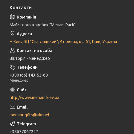
Контакти
Майстерня коробок "Meriam Pack"
м.Київ, БЦ "Світлицький", 4 поверх, оф.61, Київ, Україна
Вікторія - менеджер
+380 (66) 143-52-60
Менеджер
http://www.meriam.kiev.ua
meriam-gifts@ukr.net
+38677067227