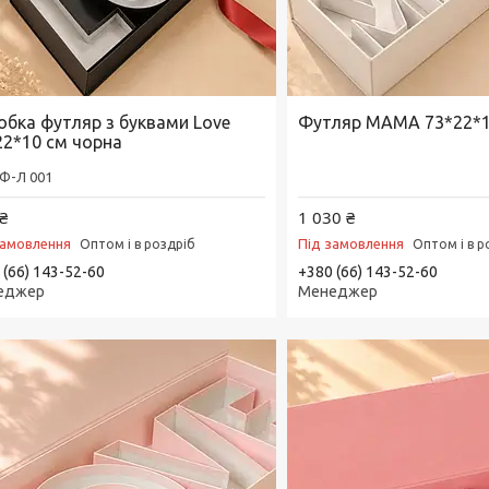
обка футляр з буквами Love
Футляр МАМА 73*22*1
22*10 см чорна
Ф-Л 001
₴
1 030 ₴
замовлення
Під замовлення
Оптом і в роздріб
Оптом і в р
 (66) 143-52-60
+380 (66) 143-52-60
еджер
Менеджер