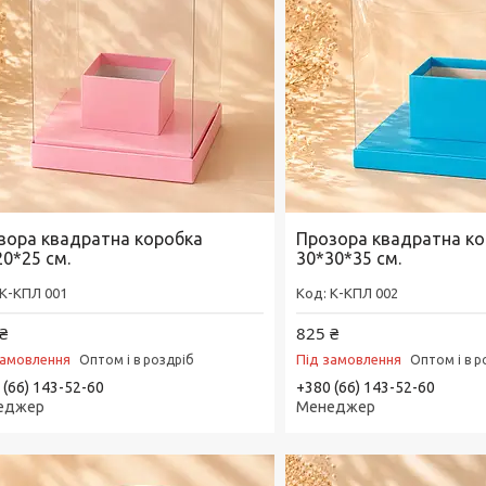
зора квадратна коробка
Прозора квадратна к
20*25 см.
30*30*35 см.
К-КПЛ 001
К-КПЛ 002
₴
825 ₴
замовлення
Під замовлення
Оптом і в роздріб
Оптом і в р
 (66) 143-52-60
+380 (66) 143-52-60
еджер
Менеджер