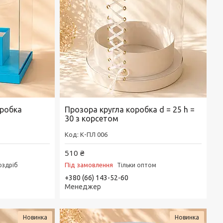
оробка
Прозора кругла коробка d = 25 h =
30 з корсетом
К-ПЛ 006
510 ₴
Під замовлення
оздріб
Тільки оптом
+380 (66) 143-52-60
Менеджер
Новинка
Новинка