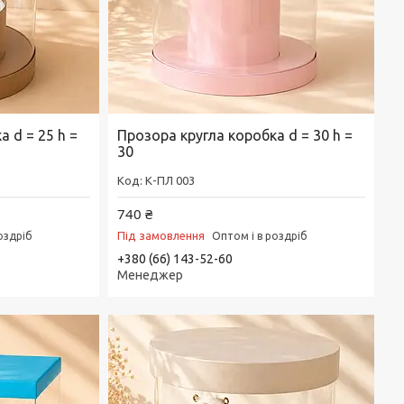
 d = 25 h =
Прозора кругла коробка d = 30 h =
30
К-ПЛ 003
740 ₴
Під замовлення
оздріб
Оптом і в роздріб
+380 (66) 143-52-60
Менеджер