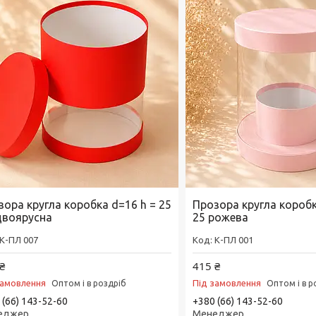
зора кругла коробка d=16 h = 25
Прозора кругла коробка
двоярусна
25 рожева
К-ПЛ 007
К-ПЛ 001
₴
415 ₴
замовлення
Під замовлення
Оптом і в роздріб
Оптом і в р
 (66) 143-52-60
+380 (66) 143-52-60
еджер
Менеджер