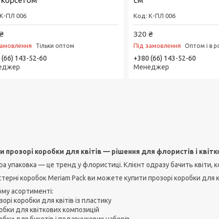
з корсетом
см
К-ПЛ 006
К-ПЛ 006
₴
320 ₴
замовлення
Під замовлення
Тільки оптом
Оптом і в р
 (66) 143-52-60
+380 (66) 143-52-60
еджер
Менеджер
и прозорі коробки для квітів — рішення для флористів і квітк
а упаковка — це тренд у флористиці. Клієнт одразу бачить квіти, ко
терні коробок Meriam Pack ви можете купити прозорі коробки для к
ому асортименті:
орі коробки для квітів із пластику
обки для квіткових композицій