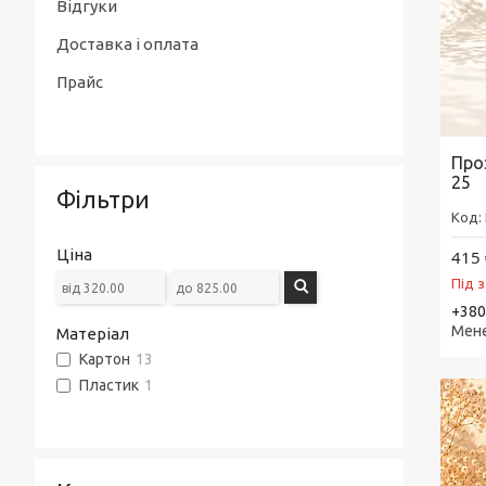
Відгуки
Доставка і оплата
Прайс
Проз
25
Фільтри
Ціна
415 
Під 
+380
Мен
Матеріал
Картон
13
Пластик
1