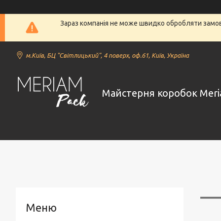
Зараз компанія не може швидко обробляти замовл
м.Київ, БЦ "Світлицький", 4 поверх, оф.61, Київ, Україна
Майстерня коробок Meri