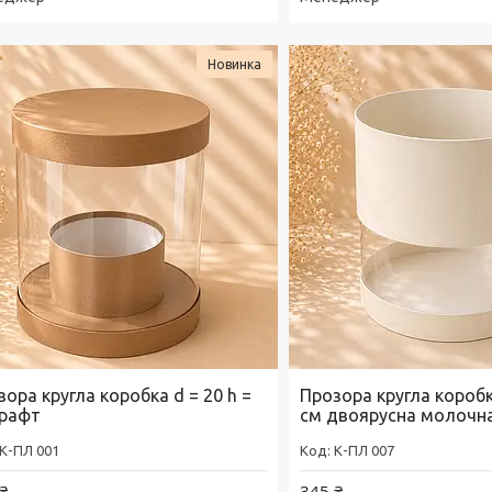
Новинка
ора кругла коробка d = 20 h =
Прозора кругла коробк
крафт
см двоярусна молочн
К-ПЛ 001
К-ПЛ 007
₴
345 ₴