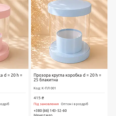
 d = 20 h =
Прозора кругла коробка d = 20 h =
25 блакитна
К-ПЛ 001
415 ₴
Під замовлення
оздріб
Оптом і в роздріб
+380 (66) 143-52-60
Менеджер