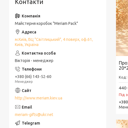
Контакти
Майстерня коробок "Meriam Pack"
м.Київ, БЦ "Світлицький", 4 поверх, оф.61,
Київ, Україна
Вікторія - менеджер
Про
20*
+380 (66) 143-52-60
Менеджер
440 
Під 
http://www.meriam.kiev.ua
+380
Мен
meriam-gifts@ukr.net