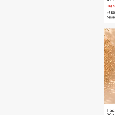
Під 
+380
Мен
Проз