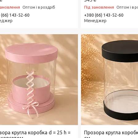
замовлення
Під замовлення
Оптом і в роздріб
Оптом і в р
 (66) 143-52-60
+380 (66) 143-52-60
еджер
Менеджер
ора кругла коробка d = 25 h =
Прозора кругла короб