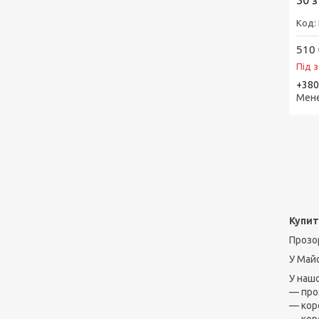
30 
510 
Під 
+380
Мен
Купит
Прозор
У Майс
У наш
— проз
— кор