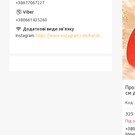
+38677067227
+380661435260
Instagram
https://www.instagram.com/korobki_meriam/
Про
см 
325 
Під 
+380
Мен