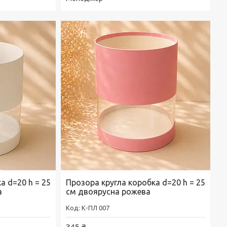
а d=20 h = 25
Прозора кругла коробка d=20 h = 25
а
см двоярусна рожева
К-ПЛ 007
345 ₴