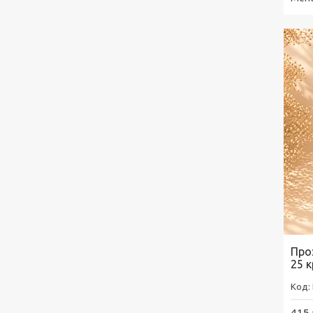
Проз
25 
415 