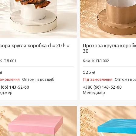
ора кругла коробка d = 20 h =
Прозора кругла коробка
30
К-ПЛ 001
К-ПЛ 002
₴
525 ₴
замовлення
Під замовлення
Оптом і в роздріб
Оптом і в р
 (66) 143-52-60
+380 (66) 143-52-60
еджер
Менеджер