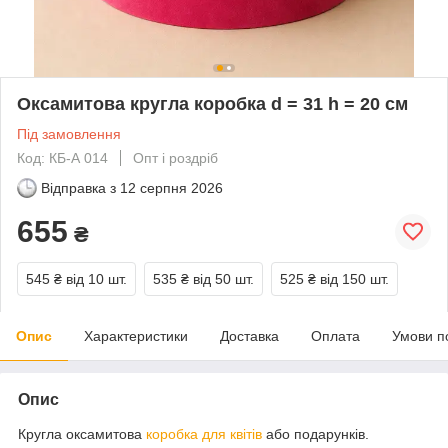
Оксамитова кругла коробка d = 31 h = 20 см
Під замовлення
Код: КБ-А 014
Опт і роздріб
Відправка з
12 серпня 2026
655
₴
545 ₴
від 10 шт.
535 ₴
від 50 шт.
525 ₴
від 150 шт.
Опис
Характеристики
Доставка
Оплата
Умови п
Опис
Кругла оксамитова
коробка для квітів
або подарунків.