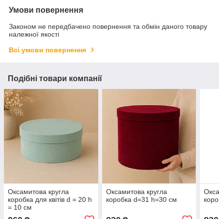
Умови повернення
Законом не передбачено повернення та обмін даного товару
належної якості
Всі умови повернення
Подібні товари компанії
Оксамитова кругла
Оксамитова кругла
Окса
коробка для квітів d = 20 h
коробка d=31 h=30 см
коро
= 10 см