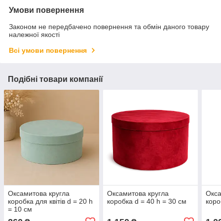
Умови повернення
Законом не передбачено повернення та обмін даного товару
належної якості
Всі умови повернення
Подібні товари компанії
Оксамитова кругла
Оксамитова кругла
Окса
коробка для квітів d = 20 h
коробка d = 40 h = 30 см
коро
= 10 см