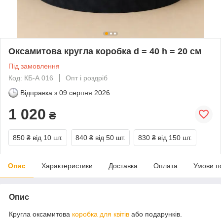
Оксамитова кругла коробка d = 40 h = 20 см
Під замовлення
Код: КБ-А 016
Опт і роздріб
Відправка з
09 серпня 2026
1 020
₴
850 ₴
від 10 шт.
840 ₴
від 50 шт.
830 ₴
від 150 шт.
Опис
Характеристики
Доставка
Оплата
Умови п
Опис
Кругла оксамитова
коробка для квітів
або подарунків.