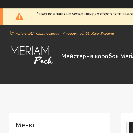
Зараз компанія не може швидко обробляти замовл
м.Київ, БЦ "Світлицький", 4 поверх, оф.61, Київ, Україна
Майстерня коробок Meri