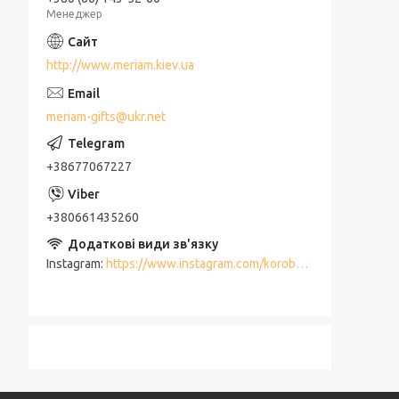
Менеджер
http://www.meriam.kiev.ua
meriam-gifts@ukr.net
+38677067227
+380661435260
Instagram
https://www.instagram.com/korobki_meriam/