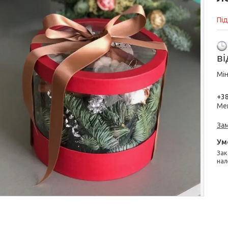
Пі
в
Мін
+38
Ме
За
Законом не передбачено повернення та обмін даного товару
нал