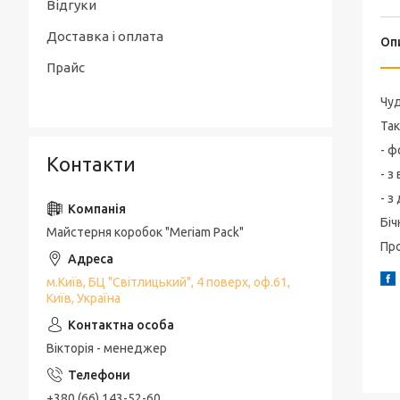
Відгуки
Доставка і оплата
Оп
Прайс
Чуд
Так
- ф
Контакти
- з
- з
Біч
Майстерня коробок "Meriam Pack"
Про
м.Київ, БЦ "Світлицький", 4 поверх, оф.61,
Київ, Україна
Вікторія - менеджер
+380 (66) 143-52-60