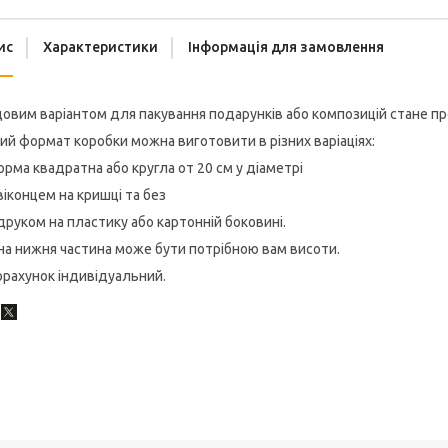
ис
Характеристики
Інформація для замовлення
овим варіантом для пакування подарунків або композицій стане п
ий формат коробки можна виготовити в різних варіаціях:
орма квадратна або кругла от 20 см у діаметрі
 віконцем на кришці та без
 друком на пластику або картонній боковині.
на нижня частина може бути потрібною вам висоти.
рахунок індивідуальний.