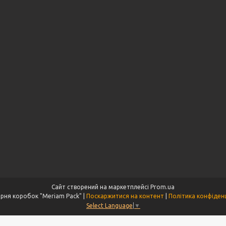
Сайт створений на маркетплейсі
Prom.ua
Майстерня коробок "Meriam Pack" |
Поскаржитися на контент
|
Політика конфіденц
Select Language
▼