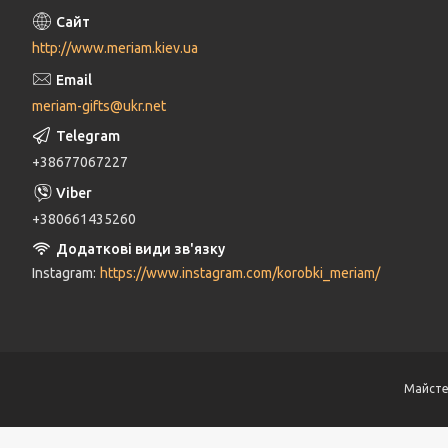
http://www.meriam.kiev.ua
meriam-gifts@ukr.net
+38677067227
+380661435260
Instagram
https://www.instagram.com/korobki_meriam/