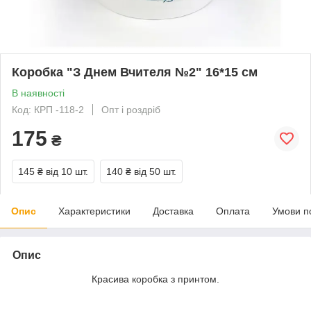
Коробка "З Днем Вчителя №2" 16*15 см
В наявності
Код: КРП -118-2
Опт і роздріб
175
₴
145 ₴
від 10 шт.
140 ₴
від 50 шт.
Опис
Характеристики
Доставка
Оплата
Умови п
Опис
Красива коробка з принтом.