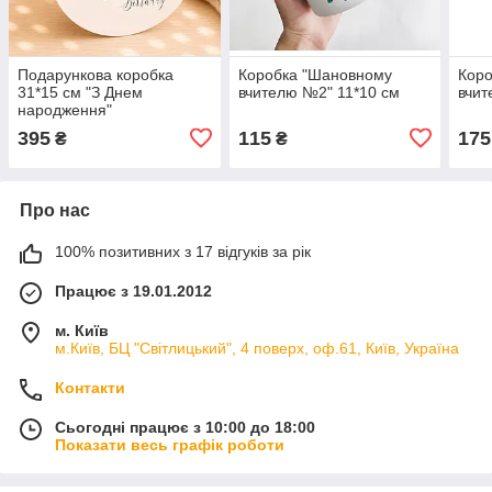
Подарункова коробка
Коробка "Шановному
Кор
31*15 см "З Днем
вчителю №2" 11*10 см
вчит
народження"
395
115
175
₴
₴
Про нас
100% позитивних з 17 відгуків за рік
Працює з 19.01.2012
м. Київ
м.Київ, БЦ "Світлицький", 4 поверх, оф.61, Київ, Україна
Контакти
Сьогодні працює з 10:00 до 18:00
Показати весь графік роботи