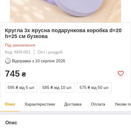
Кругла 3х ярусна подарункова коробка d=20
h=25 см бузкова
Під замовлення
Код: ККЯ-001
Опт і роздріб
Відправка з
10 серпня 2026
745
₴
595 ₴
від 5 шт.
585 ₴
від 10 шт.
575 ₴
від 50 шт.
Опис
Характеристики
Доставка
Оплата
Умови п
Опис