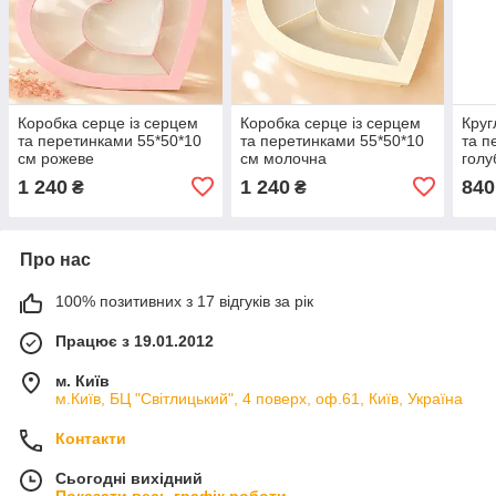
Коробка серце із серцем
Коробка серце із серцем
Круг
та перетинками 55*50*10
та перетинками 55*50*10
та п
см рожеве
см молочна
голу
1 240
1 240
840
₴
₴
Про нас
100% позитивних з 17 відгуків за рік
Працює з 19.01.2012
м. Київ
м.Київ, БЦ "Світлицький", 4 поверх, оф.61, Київ, Україна
Контакти
Сьогодні вихідний
Показати весь графік роботи