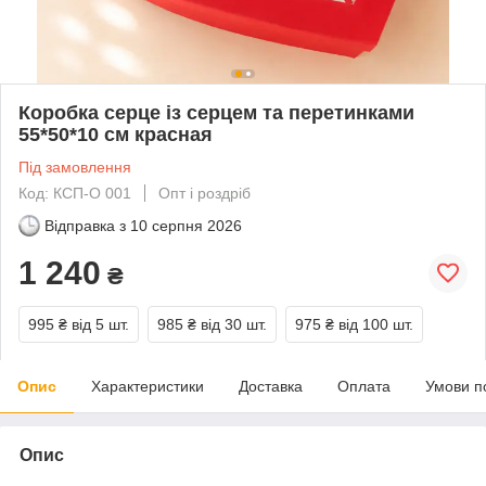
Коробка серце із серцем та перетинками
55*50*10 см красная
Під замовлення
Код: КСП-О 001
Опт і роздріб
Відправка з
10 серпня 2026
1 240
₴
995 ₴
від 5 шт.
985 ₴
від 30 шт.
975 ₴
від 100 шт.
Опис
Характеристики
Доставка
Оплата
Умови п
Опис