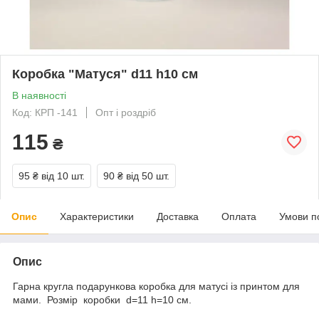
Коробка "Матуся" d11 h10 см
В наявності
Код: КРП -141
Опт і роздріб
115
₴
95 ₴
від 10 шт.
90 ₴
від 50 шт.
Опис
Характеристики
Доставка
Оплата
Умови п
Опис
Гарна кругла подарункова коробка для матусі із принтом для
мами. Розмір коробки d=11 h=10 см.