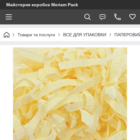
Майстерня коробок Meriam Pack
Товари та послуги
ВСЕ ДЛЯ УПАКОВКИ
ПАПЕРОВИ