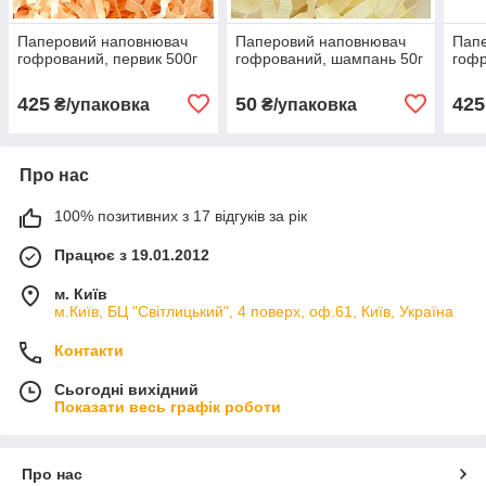
Паперовий наповнювач
Паперовий наповнювач
Пап
гофрований, первик 500г
гофрований, шампань 50г
гофр
425
50
425
₴/упаковка
₴/упаковка
Про нас
100% позитивних з 17 відгуків за рік
Працює з 19.01.2012
м. Київ
м.Київ, БЦ "Світлицький", 4 поверх, оф.61, Київ, Україна
Контакти
Сьогодні вихідний
Показати весь графік роботи
Про нас