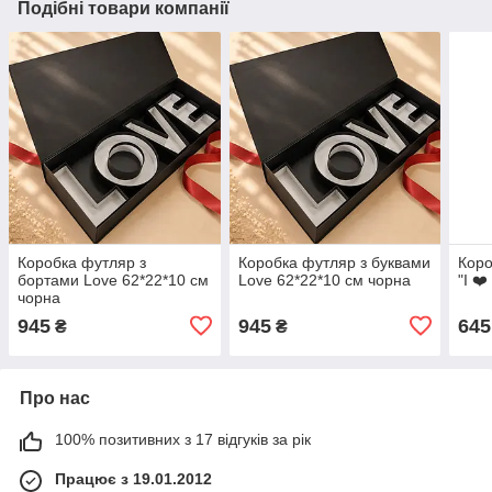
Подібні товари компанії
Коробка футляр з
Коробка футляр з буквами
Коро
бортами Love 62*22*10 см
Love 62*22*10 см чорна
"I ❤
чорна
945
945
645
₴
₴
Про нас
100% позитивних з 17 відгуків за рік
Працює з 19.01.2012