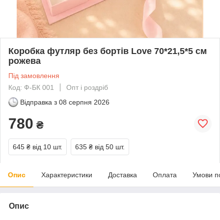
Коробка футляр без бортів Love 70*21,5*5 см
рожева
Під замовлення
Код: Ф-БК 001
Опт і роздріб
Відправка з
08 серпня 2026
780
₴
645 ₴
від 10 шт.
635 ₴
від 50 шт.
Опис
Характеристики
Доставка
Оплата
Умови п
Опис