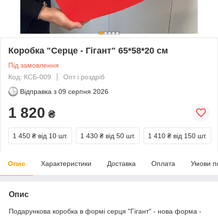
Коробка "Серце - Гігант" 65*58*20 см
Під замовлення
Код: КСБ-009
Опт і роздріб
Відправка з
09 серпня 2026
1 820
₴
1 450 ₴
від 10 шт.
1 430 ₴
від 50 шт.
1 410 ₴
від 150 шт.
Опис
Характеристики
Доставка
Оплата
Умови п
Опис
Подарункова коробка в формі серця "Гігант" - нова форма -