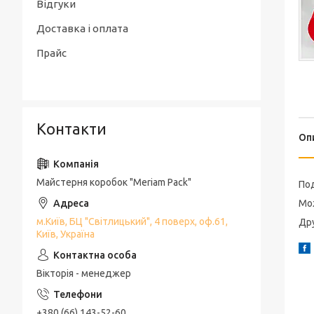
Відгуки
Доставка і оплата
Прайс
Контакти
Оп
Майстерня коробок "Meriam Pack"
Под
Мож
м.Київ, БЦ "Світлицький", 4 поверх, оф.61,
Дру
Київ, Україна
Вікторія - менеджер
+380 (66) 143-52-60