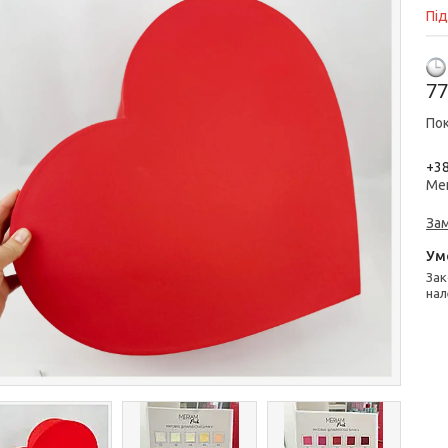
Пі
77
Пок
+38
Ме
За
Законом не передбачено повернення та обмін даного товару
нал