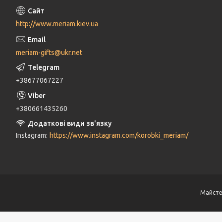
http://www.meriam.kiev.ua
meriam-gifts@ukr.net
+38677067227
+380661435260
Instagram
https://www.instagram.com/korobki_meriam/