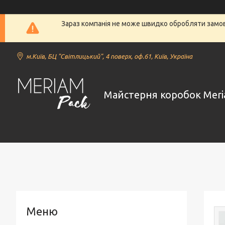
Зараз компанія не може швидко обробляти замовл
м.Київ, БЦ "Світлицький", 4 поверх, оф.61, Київ, Україна
Майстерня коробок Meri