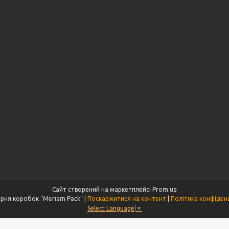
Сайт створений на маркетплейсі
Prom.ua
Майстерня коробок "Meriam Pack" |
Поскаржитися на контент
|
Політика конфіденц
Select Language
▼