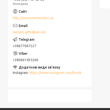
Менеджер
http://www.meriam.kiev.ua
meriam-gifts@ukr.net
+38677067227
+380661435260
Instagram
https://www.instagram.com/korobki_meriam/