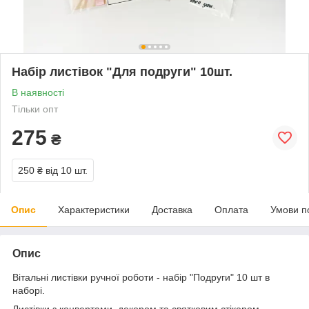
Набір листівок "Для подруги" 10шт.
В наявності
Тільки опт
275
₴
250 ₴
від 10 шт.
Опис
Характеристики
Доставка
Оплата
Умови п
Опис
Вітальні листівки ручної роботи - набір "Подруги" 10 шт в
наборі.
Листівки з конвертами, декором та святковим стікером.