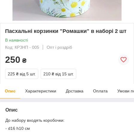
Пасхальні корзинки "Ромашки" в наборі 2 шт
В наявності
Код: КРЗНП - 005
Опт і роздріб
250
₴
225 ₴
від 5 шт.
210 ₴
від 15 шт.
Опис
Характеристики
Доставка
Оплата
Умови п
Опис
До набору входять коробочки:
- d16 h10 см