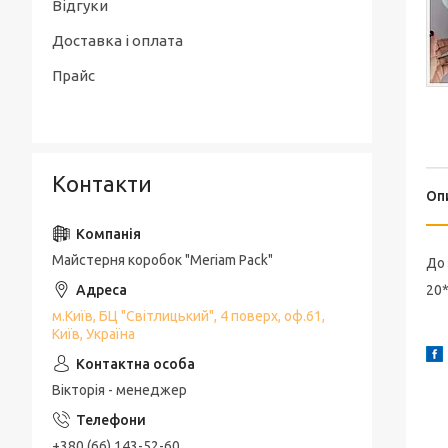
Відгуки
Доставка і оплата
Прайс
Контакти
Оп
Майстерня коробок "Meriam Pack"
До 
20*
м.Київ, БЦ "Світлицький", 4 поверх, оф.61,
Київ, Україна
Вікторія - менеджер
+380 (66) 143-52-60