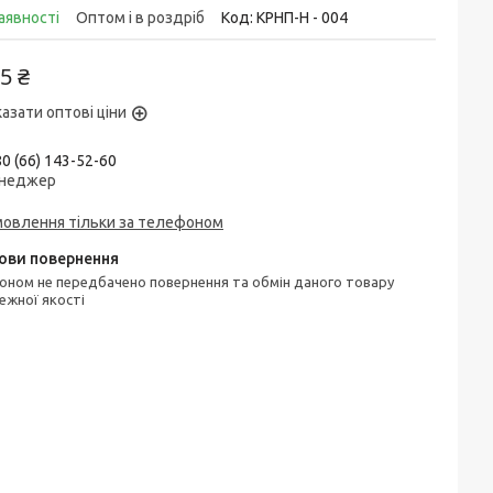
аявності
Оптом і в роздріб
Код:
КРНП-Н - 004
5 ₴
азати оптові ціни
0 (66) 143-52-60
неджер
мовлення тільки за телефоном
ежної якості