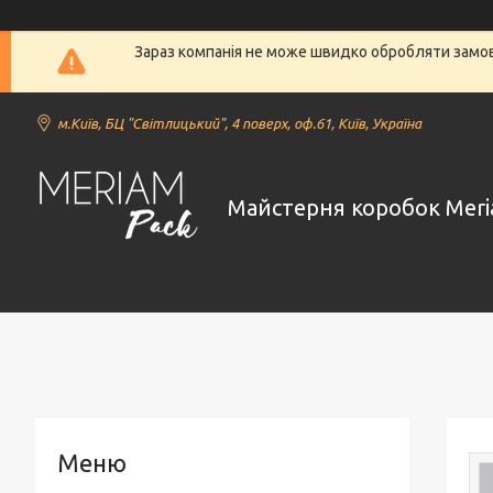
Зараз компанія не може швидко обробляти замовл
м.Київ, БЦ "Світлицький", 4 поверх, оф.61, Київ, Україна
Майстерня коробок Meri