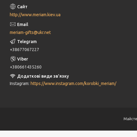
http://www.meriam.kiev.ua
meriam-gifts@ukr.net
+38677067227
+380661435260
Instagram
https://www.instagram.com/korobki_meriam/