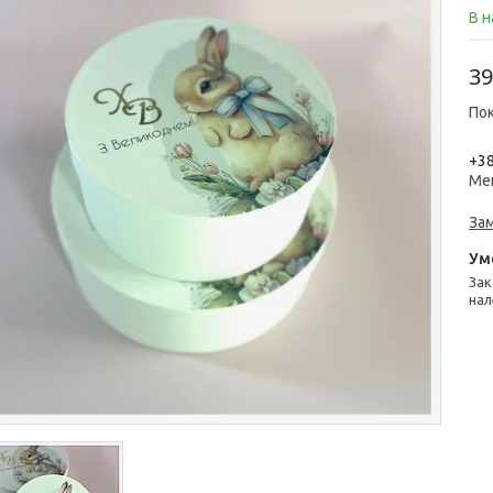
В н
39
Пок
+38
Ме
За
Законом не передбачено повернення та обмін даного товару
нал