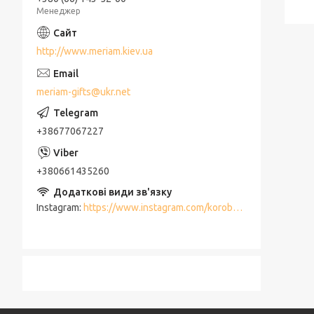
Менеджер
http://www.meriam.kiev.ua
meriam-gifts@ukr.net
+38677067227
+380661435260
Instagram
https://www.instagram.com/korobki_meriam/