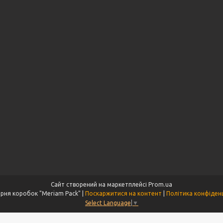
Сайт створений на маркетплейсі
Prom.ua
Майстерня коробок "Meriam Pack" |
Поскаржитися на контент
|
Політика конфіденц
Select Language
▼