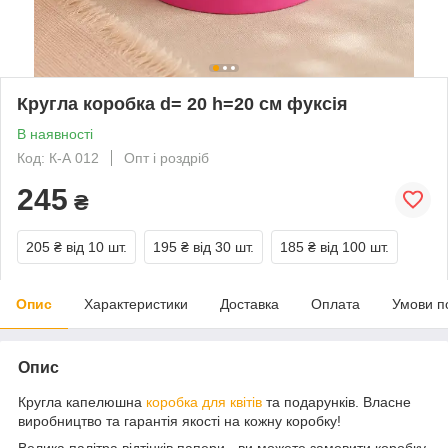
Кругла коробка d= 20 h=20 см фуксія
В наявності
Код: К-А 012
Опт і роздріб
245
₴
205 ₴
від 10 шт.
195 ₴
від 30 шт.
185 ₴
від 100 шт.
Опис
Характеристики
Доставка
Оплата
Умови п
Опис
Кругла капелюшна
коробка для квітів
та подарунків. Власне
виробництво та гарантія якості на кожну коробку!
Велика палітра відтінків папери - ви можете замовити коробку