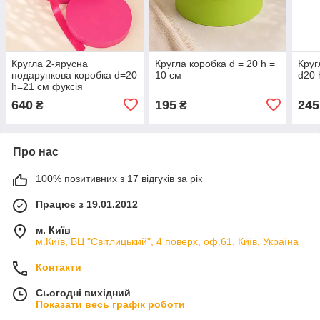
Кругла 2-ярусна
Кругла коробка d = 20 h =
Круг
подарункова коробка d=20
10 см
d20 
h=21 см фуксія
640
195
245
₴
₴
Про нас
100% позитивних з 17 відгуків за рік
Працює з 19.01.2012
м. Київ
м.Київ, БЦ "Світлицький", 4 поверх, оф.61, Київ, Україна
Контакти
Сьогодні вихідний
Показати весь графік роботи