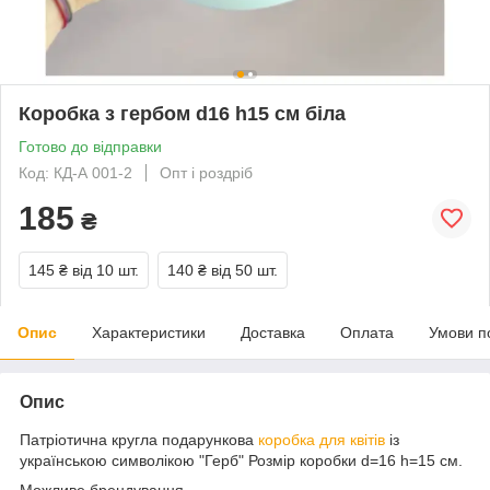
Коробка з гербом d16 h15 см біла
Готово до відправки
Код: КД-А 001-2
Опт і роздріб
185
₴
145 ₴
від 10 шт.
140 ₴
від 50 шт.
Опис
Характеристики
Доставка
Оплата
Умови п
Опис
Патріотична кругла подарункова
коробка для квітів
із
українською символікою "Герб" Розмір коробки d=16 h=15 см.
Можливе брендування.