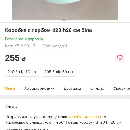
Коробка с гербом d20 h20 см біла
Готово до відправки
Код: КД-А 001-3
Опт і роздріб
255
₴
210 ₴
від 10 шт.
205 ₴
від 50 шт.
Опис
Характеристики
Доставка
Оплата
Умови п
Опис
Патріотична кругла подарункова
коробка для квітів
із
українською символікою "Герб" Розмір коробки d=20 h=20 см.
Можливе брендування.