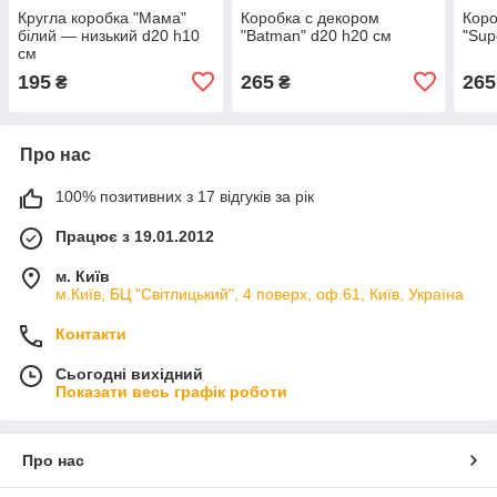
Кругла коробка "Мама"
Коробка с декором
Коро
білий — низький d20 h10
"Batman" d20 h20 см
"Sup
см
195
265
265
₴
₴
Про нас
100% позитивних з 17 відгуків за рік
Працює з 19.01.2012
м. Київ
м.Київ, БЦ "Світлицький", 4 поверх, оф.61, Київ, Україна
Контакти
Сьогодні вихідний
Показати весь графік роботи
Про нас