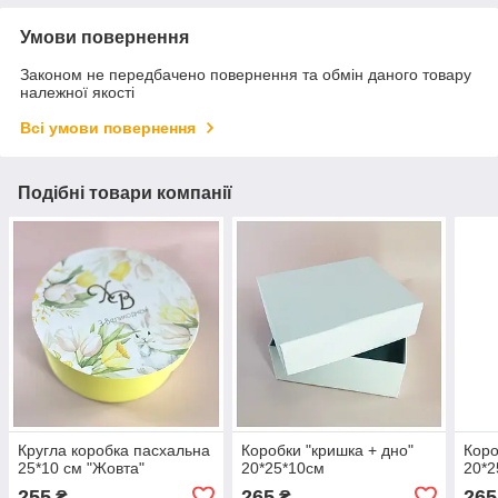
Умови повернення
Законом не передбачено повернення та обмін даного товару
належної якості
Всі умови повернення
Подібні товари компанії
Кругла коробка пасхальна
Коробки "кришка + дно"
Коро
25*10 см "Жовта"
20*25*10см
20*2
255
265
265
₴
₴