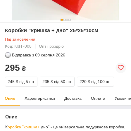
Коробки "кришка + дно" 25*25*10см
Під замовлення
Код: ККН -008
Опт і роздріб
Відправка з
09 серпня 2026
295
₴
245 ₴
від 5 шт.
235 ₴
від 50 шт.
220 ₴
від 100 шт.
Опис
Характеристики
Доставка
Оплата
Умови п
Опис
К
оробка "кришка+
дно" - це універсальна подуркнова коробка,