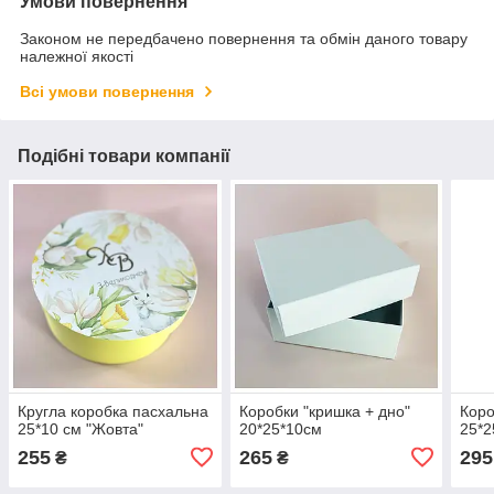
Умови повернення
Законом не передбачено повернення та обмін даного товару
належної якості
Всі умови повернення
Подібні товари компанії
Кругла коробка пасхальна
Коробки "кришка + дно"
Коро
25*10 см "Жовта"
20*25*10см
25*2
255
265
295
₴
₴