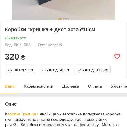
Коробки "кришка + дно" 30*25*10см
В наявності
Код: ККН -008
Опт і роздріб
320
₴
265 ₴
від 5 шт.
255 ₴
від 50 шт.
245 ₴
від 100 шт.
Опис
Характеристики
Доставка
Оплата
Умови п
Опис
К
оробка "кришка+
дно" - це універсальна подуркнова коробка,
яка підійде як для квітів і солодощів, так і інших різних
речей. Коробка виготволена із мікрогофрокартну. Можливо