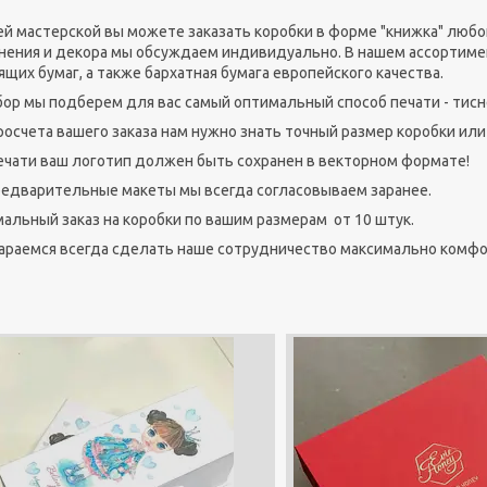
ей мастерской вы можете заказать коробки в форме "книжка" любог
нения и декора мы обсуждаем индивидуально. В нашем ассортиме
ящих бумаг, а также бархатная бумага европейского качества.
бор мы подберем для вас самый оптимальный способ печати - тисн
росчета вашего заказа нам нужно знать точный размер коробки ил
ечати ваш логотип должен быть сохранен в векторном формате!
редварительные макеты мы всегда согласовываем заранее.
альный заказ на коробки по вашим размерам от 10 штук.
араемся всегда сделать наше сотрудничество максимально комфо