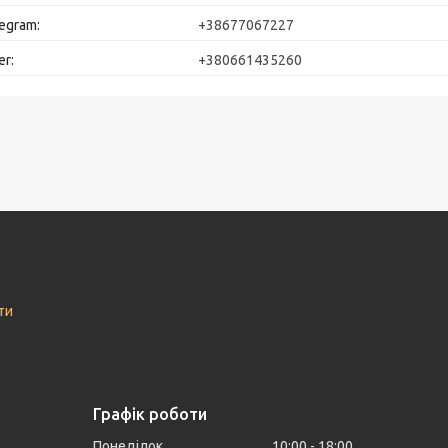
+38677067227
+380661435260
ти
Графік роботи
Понеділок
10:00
18:00