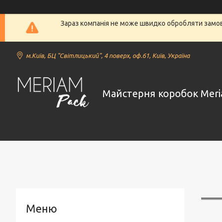
Зараз компанія не може швидко обробляти замовл
м.Київ, БЦ "Світлицький", 4 поверх, оф.61, Київ, Україна
Майстерня коробок Meri