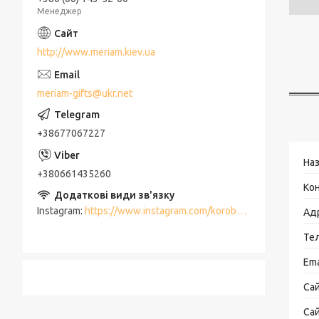
Менеджер
http://www.meriam.kiev.ua
meriam-gifts@ukr.net
+38677067227
+380661435260
Instagram
https://www.instagram.com/korobki_meriam/