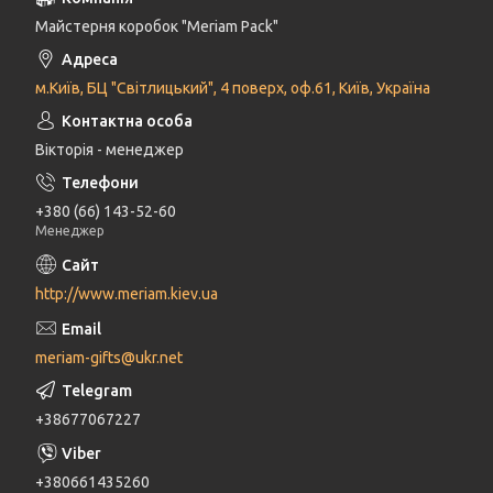
Майстерня коробок "Meriam Pack"
м.Київ, БЦ "Світлицький", 4 поверх, оф.61, Київ, Україна
Вікторія - менеджер
+380 (66) 143-52-60
Менеджер
http://www.meriam.kiev.ua
meriam-gifts@ukr.net
+38677067227
+380661435260