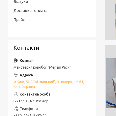
Відгуки
Доставка і оплата
Прайс
Контакти
Майстерня коробок "Meriam Pack"
м.Київ, БЦ "Світлицький", 4 поверх, оф.61,
Київ, Україна
Вікторія - менеджер
+380 (66) 143-52-60