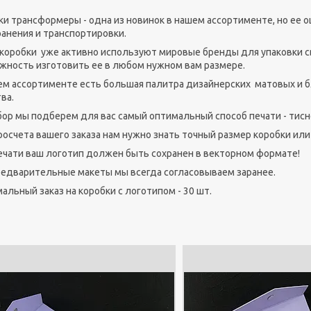
ки трансформеры - одна из новинок в нашем ассортименте, но ее о
ранения и транспортировки.
 коробки уже активно используют мировые бренды для упаковки с
жность изготовить ее в любом нужном вам размере.
ем ассортименте есть большая палитра дизайнерских матовых и бл
ва.
бор мы подберем для вас самый оптимальный способ печати - тисн
росчета вашего заказа нам нужно знать точный размер коробки ил
ечати ваш логотип должен быть сохранен в векторном формате!
редварительные макеты мы всегда согласовываем заранее.
альный заказ на коробки с логотипом - 30 шт.