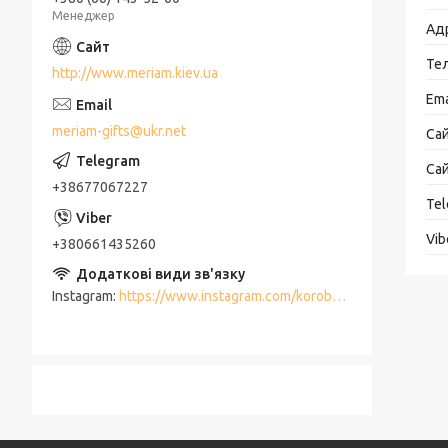
Менеджер
http://www.meriam.kiev.ua
meriam-gifts@ukr.net
+38677067227
+380661435260
Instagram
https://www.instagram.com/korobki_meriam/