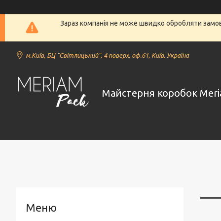
Зараз компанія не може швидко обробляти замовл
м.Київ, БЦ "Світлицький", 4 поверх, оф.61, Київ, Україна
Майстерня коробок Meri