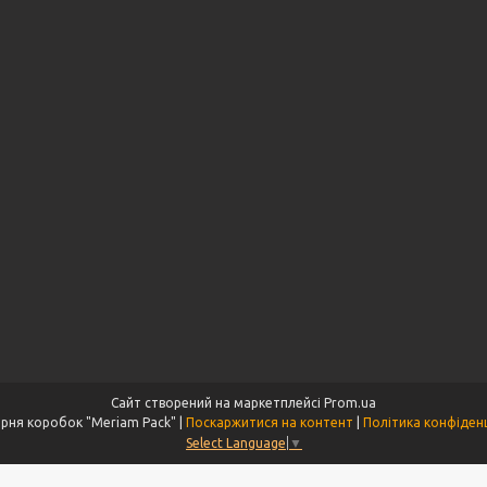
Сайт створений на маркетплейсі
Prom.ua
Майстерня коробок "Meriam Pack" |
Поскаржитися на контент
|
Політика конфіденц
Select Language
▼