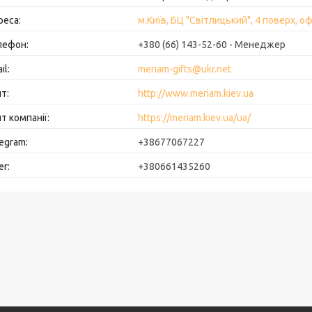
м.Київ, БЦ "Світлицький", 4 поверх, оф
+380 (66) 143-52-60
Менеджер
meriam-gifts@ukr.net
http://www.meriam.kiev.ua
https://meriam.kiev.ua/ua/
+38677067227
+380661435260