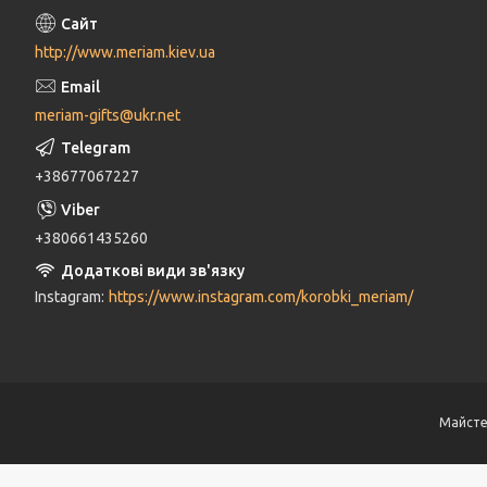
http://www.meriam.kiev.ua
meriam-gifts@ukr.net
+38677067227
+380661435260
Instagram
https://www.instagram.com/korobki_meriam/