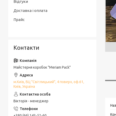
Відгуки
Доставка і оплата
Прайс
Контакти
Майстерня коробок "Meriam Pack"
м.Київ, БЦ "Світлицький", 4 поверх, оф.61,
Київ, Україна
Вікторія - менеджер
+380 (66) 143-52-60