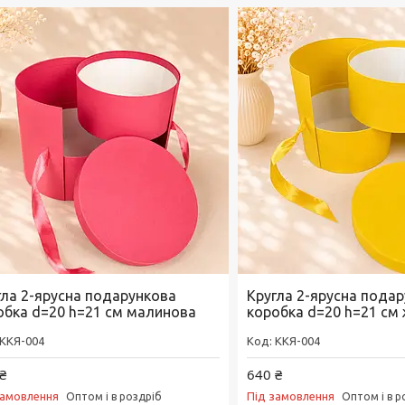
гла 2-ярусна подарункова
Кругла 2-ярусна пода
обка d=20 h=21 см малинова
коробка d=20 h=21 см
ККЯ-004
ККЯ-004
₴
640 ₴
замовлення
Під замовлення
Оптом і в роздріб
Оптом і в р