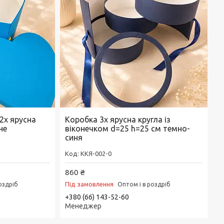
2х ярусна
Коробка 3х ярусна кругла із
не
віконечком d=25 h=25 см темно-
синя
ККЯ-002-0
860 ₴
Під замовлення
оздріб
Оптом і в роздріб
+380 (66) 143-52-60
Менеджер