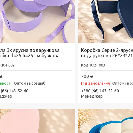
гла 3х ярусна подарункова
Коробка Серце 2-ярус
обка d=25 h=25 см бузкова
подарункова 26*23*21
ККЯ-002
КСЯ-003
₴
700 ₴
явності
Під замовлення
Оптом і в роздріб
Оптом і в р
 (66) 143-52-60
+380 (66) 143-52-60
еджер
Менеджер