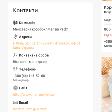
Кор
Контакти
под
800 
Майстерня коробок "Meriam Pack"
Під 
+380
м.Київ, БЦ "Світлицький", 4 поверх, оф.61,
Мен
Київ, Україна
Вікторія - менеджер
+380 (66) 143-52-60
Менеджер
http://www.meriam.kiev.ua
meriam-gifts@ukr.net