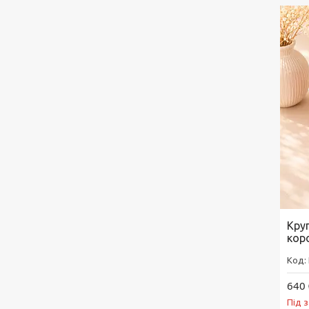
Кру
кор
640 
Під 