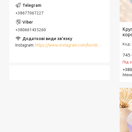
+38677067227
Кру
+380661435260
кор
Instagram
https://www.instagram.com/korobki_meriam/
745 
Під 
+380
Мен