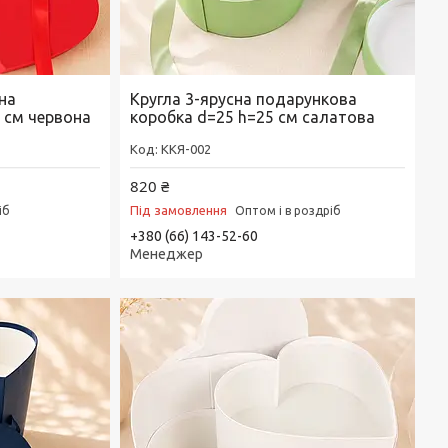
на
Кругла 3-ярусна подарункова
 см червона
коробка d=25 h=25 см салатова
ККЯ-002
820 ₴
Під замовлення
іб
Оптом і в роздріб
+380 (66) 143-52-60
Менеджер