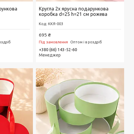
рункова
Кругла 2х ярусна подарункова
коробка d=25 h=21 см рожева
ККЯ-003
695 ₴
Під замовлення
оздріб
Оптом і в роздріб
+380 (66) 143-52-60
Менеджер