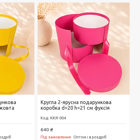
рункова
Кругла 2-ярусна подарункова
 жовта
коробка d=20 h=21 см фуксія
ККЯ-004
640 ₴
Під замовлення
оздріб
Оптом і в роздріб