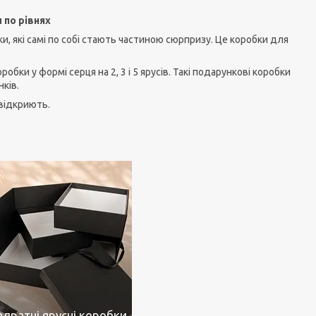
 по рівнях
и, які самі по собі стають частиною сюрпризу. Це коробки для
оробки у формі серця на 2, 3 і 5 ярусів. Такі подарункові коробки
ків.
 відкриють.
адратні ярусні коробки