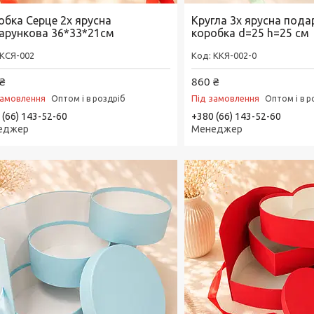
обка Серце 2х ярусна
Кругла 3х ярусна пода
арункова 36*33*21см
коробка d=25 h=25 см
КСЯ-002
ККЯ-002-0
₴
860 ₴
замовлення
Під замовлення
Оптом і в роздріб
Оптом і в р
 (66) 143-52-60
+380 (66) 143-52-60
еджер
Менеджер