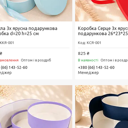
гла 3х ярусна подарункова
Коробка Серце 3х ярус
обка d=20 h=25 см
подарункова 26*23*25
ККЯ-001
КСЯ-001
₴
825 ₴
замовлення
В наявності
Оптом і в роздріб
Оптом і в роздр
 (66) 143-52-60
+380 (66) 143-52-60
еджер
Менеджер