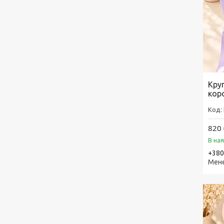
Кру
кор
820 
В на
+380
Мен