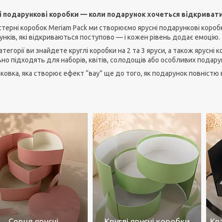
і подарункові коробки — коли подарунок хочеться відкривати
терні коробок Meriam Pack ми створюємо ярусні подарункові коробк
нків, які відкриваються поступово — і кожен рівень додає емоцію.
категорії ви знайдете круглі коробки на 2 та 3 яруси, а також ярусні к
но підходять для наборів, квітів, солодощів або особливих подарун
ковка, яка створює ефект “вау” ще до того, як подарунок повністю
Серця ярусні
Круглі ярусні коробки
Кв