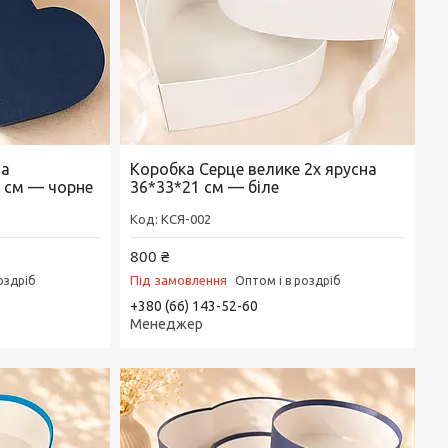
на
Коробка Серце велике 2х ярусна
 см — чорне
36*33*21 см — біле
КСЯ-002
800 ₴
Під замовлення
оздріб
Оптом і в роздріб
+380 (66) 143-52-60
Менеджер