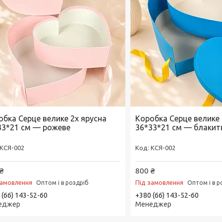
обка Серце велике 2х ярусна
Коробка Серце велике 
33*21 см — рожеве
36*33*21 см — блакит
КСЯ-002
КСЯ-002
₴
800 ₴
замовлення
Під замовлення
Оптом і в роздріб
Оптом і в р
 (66) 143-52-60
+380 (66) 143-52-60
еджер
Менеджер