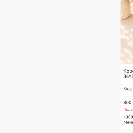
Кор
36*
800 
Під 
+380
Мен