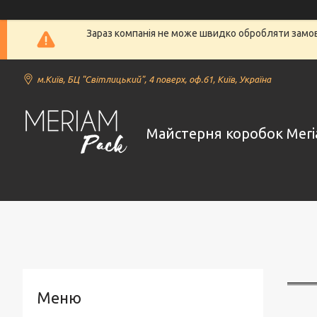
Зараз компанія не може швидко обробляти замовл
м.Київ, БЦ "Світлицький", 4 поверх, оф.61, Київ, Україна
Майстерня коробок Meri